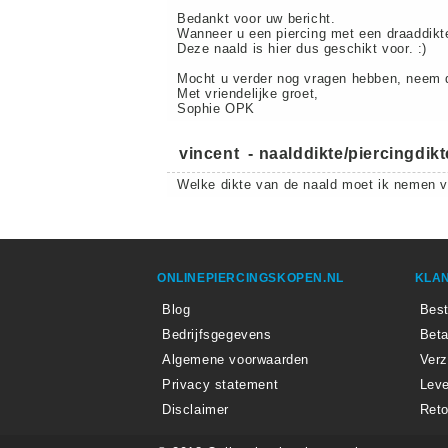
Bedankt voor uw bericht.
Wanneer u een piercing met een draaddikt
Deze naald is hier dus geschikt voor. :)
Mocht u verder nog vragen hebben, neem d
Met vriendelijke groet,
Sophie OPK
vincent
-
naalddikte/piercingdikt
Welke dikte van de naald moet ik nemen vo
ONLINEPIERCINGSKOPEN.NL
KLAN
Blog
Best
Bedrijfsgegevens
Beta
Algemene voorwaarden
Ver
Privacy statement
Leve
Disclaimer
Reto