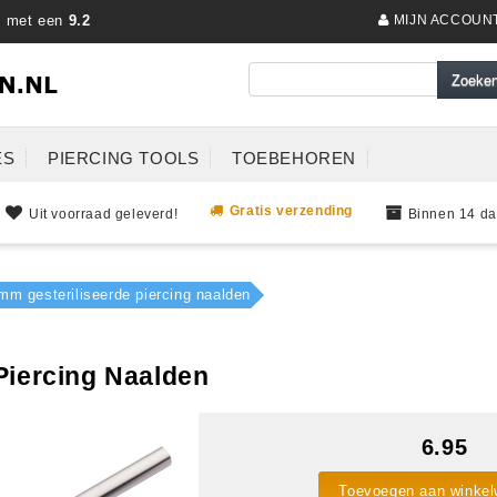
s met een
9.2
MIJN ACCOUN
ES
PIERCING TOOLS
TOEBEHOREN
Gratis verzending
Uit voorraad geleverd!
Binnen 14 da
mm gesteriliseerde piercing naalden
Piercing Naalden
6.95
Toevoegen aan winke