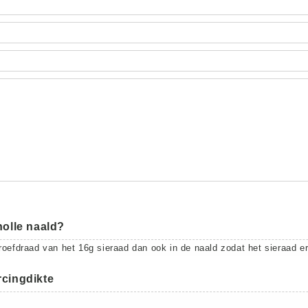
holle naald?
roefdraad van het 16g sieraad dan ook in de naald zodat het sieraad er
rcingdikte