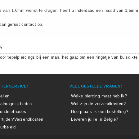
e van 1,6mm wenst te dragen, heeft u inderdaad een naald van 1,6mm 
an gerust contact op.
e
or tepelpiercings bij een man, het gaat om een ringetje van buisdikt
TENSERVICE:
VEEL GESTELDE VRAGEN:
ellen
Welke piercing maat heb ik?
almogelijkheden
Wat zijn de verzendkosten?
zendmethodes
Hoe plaats ik een bestelling?
rtijden/Verzendkosten
Leveren jullie in België?
urbeleid