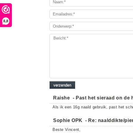
8,8
Raishe
-
Past het sieraad on de 
Als ik een 16g naald gebruik, past het sch
Sophie OPK
-
Re: naalddikte/pie
Beste Vincent,