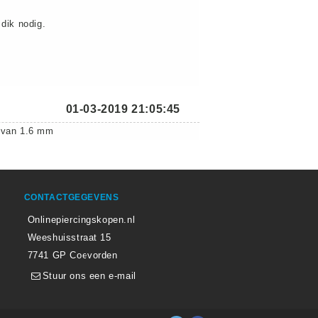
dik nodig.
01-03-2019 21:05:45
e van 1.6 mm
CONTACTGEGEVENS
Onlinepiercingskopen.nl
Weeshuisstraat 15
7741 GP Coevorden
Stuur ons een e-mail