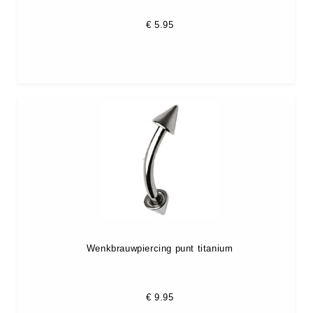
€
5.95
Wenkbrauwpiercing punt titanium
€
9.95