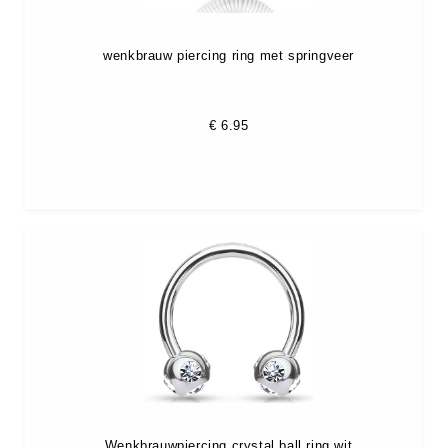
wenkbrauw piercing ring met springveer
€
6.95
Wenkbrauwpiercing crystal ball ring wit