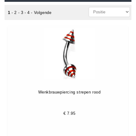
1
-
2
-
3
-
4
-
Volgende
Wenkbrauwpiercing strepen rood
€
7.95