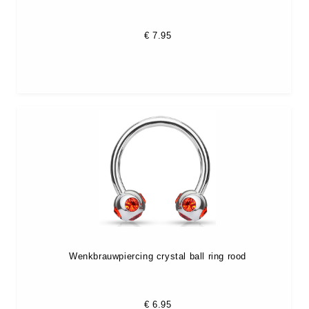
€
7.95
Wenkbrauwpiercing crystal ball ring rood
€
6.95