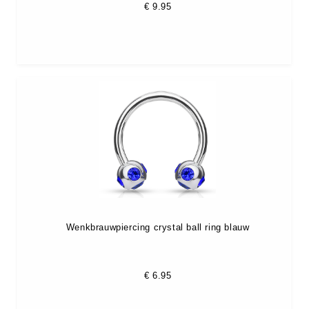
€
9.95
Wenkbrauwpiercing crystal ball ring blauw
€
6.95