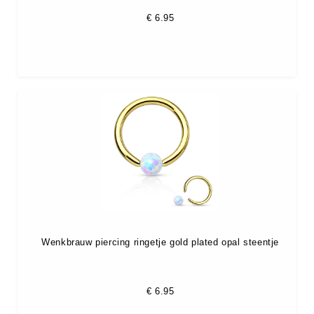
€
6.95
Wenkbrauw piercing ringetje gold plated opal steentje
€
6.95