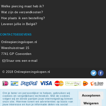
Welke piercing maat heb ik?
Wat zijn de verzendkosten?
Hoe plaats ik een bestelling?
Leveren jullie in België?
CONTACTGEGEVENS
Onlinepiercingskopen.nl
Weeshuisstraat 15
7741 GP Coevorden
Stuur ons een e-mail
© 2018 Onlinepiercingskopen.nl
Alle weergegeven prijzen zijn inclusief 21% BTW.
Om je beter en persoonlijker te helpen, gebruiken wij
Accepteren
cookies en vergelijkbare technieken. Met de cookies
Onlinepiercingskopen.nl
krijgt een beoordeling
van
8.3
/
10
uit
volgen wij en derde partijen jouw internetgedrag binnen
onze site. Hiermee tonen we advertenties op basis van
1807
beoordelingen.
Weigeren
jouw interesse en kun je informatie delen via social