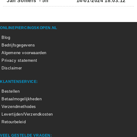
Jan Somers
-
5n
14-01-2024 18:03:12
ONLINEPIERCINGSKOPEN.NL
Blog
Bedrijfsgegevens
Algemene voorwaarden
Privacy statement
Disclaimer
KLANTENSERVICE:
Bestellen
Betaalmogelijkheden
Verzendmethodes
Levertijden/Verzendkosten
Retourbeleid
VEEL GESTELDE VRAGEN: