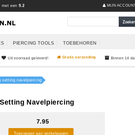
s met een
9.2
MIJN ACCOUN
ES
PIERCING TOOLS
TOEBEHOREN
Gratis verzending
Uit voorraad geleverd!
Binnen 14 da
 setting navelpiercing
Setting Navelpiercing
7.95
Toevoegen aan winkelwagen