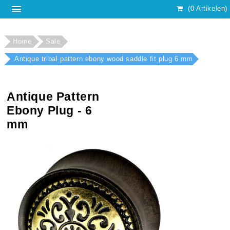
(0 Artikelen)
Home
Sale
Antique tribal pattern ebony wood saddle fit plug 6 mm
Antique Pattern
Ebony Plug - 6
mm