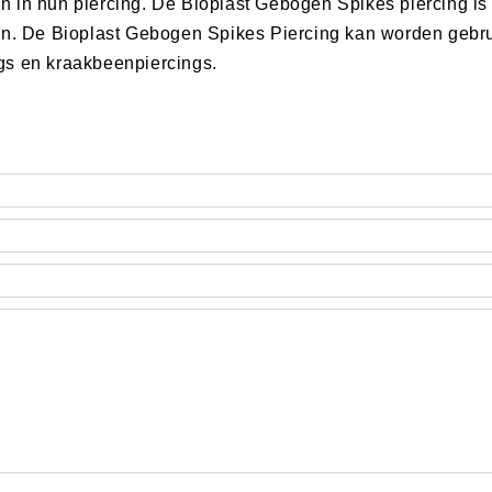
 in hun piercing. De Bioplast Gebogen Spikes piercing is
en. De Bioplast Gebogen Spikes Piercing kan worden gebrui
gs en kraakbeenpiercings.