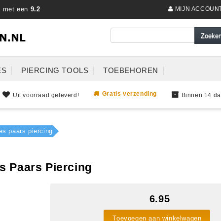
s met een
9.2
MIJN ACCOUN
ES
PIERCING TOOLS
TOEBEHOREN
Gratis verzending
Uit voorraad geleverd!
Binnen 14 da
es paars piercing
s Paars Piercing
6.95
Toevoegen aan winkelwagen