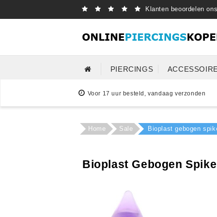
Klanten beoordelen on
PIERCINGS
ACCESSOIR
Voor 17 uur besteld, vandaag verzonden
Home
Sale
Bioplast gebogen spik
Bioplast Gebogen Spike