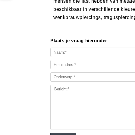
mensen die last hebben van metalen
beschikbaar in verschillende kleur
wenkbrauwpiercings, traguspiercin
Plaats je vraag hieronder