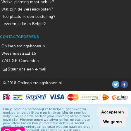
Welke piercing maat heb ik?
Wat zijn de verzendkosten?
Hoe plaats ik een bestelling?
Leveren jullie in België?
CONTACTGEGEVENS
Onlinepiercingskopen.nl
Weeshuisstraat 15
7741 GP Coevorden
Stuur ons een e-mail
© 2018 Onlinepiercingskopen.nl
Alle weergegeven prijzen zijn inclusief 21% BTW.
Om je beter en persoonlijker te helpen, gebruiken wij
Accepteren
cookies en vergelijkbare technieken. Met de cookies
Onlinepiercingskopen.nl
krijgt een beoordeling
van
8.3
/
10
uit
volgen wij en derde partijen jouw internetgedrag binnen
onze site. Hiermee tonen we advertenties op basis van
1807
beoordelingen.
Weigeren
jouw interesse en kun je informatie delen via social
media. Als je verdergaat op onze website gaan we ervan
uit dat je dat goedvindt. Meer weten? Bekijk onze
© 2018 Onlinepiercingskopen.nl