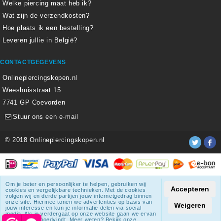
Welke piercing maat heb ik?
Wat zijn de verzendkosten?
Hoe plaats ik een bestelling?
Leveren jullie in België?
CONTACTGEGEVENS
Onlinepiercingskopen.nl
Weeshuisstraat 15
7741 GP Coevorden
Stuur ons een e-mail
© 2018 Onlinepiercingskopen.nl
Alle weergegeven prijzen zijn inclusief 21% BTW.
Om je beter en persoonlijker te helpen, gebruiken wij
Accepteren
cookies en vergelijkbare technieken. Met de cookies
Onlinepiercingskopen.nl
krijgt een beoordeling
van
8.3
/
10
uit
volgen wij en derde partijen jouw internetgedrag binnen
onze site. Hiermee tonen we advertenties op basis van
1807
beoordelingen.
Weigeren
jouw interesse en kun je informatie delen via social
media. Als je verdergaat op onze website gaan we ervan
uit dat je dat goedvindt. Meer weten? Bekijk onze
© 2018 Onlinepiercingskopen.nl