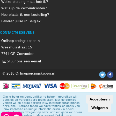
Welke piercing maat heb ik?
Wat zijn de verzendkosten?
Hoe plaats ik een bestelling?
Leveren jullie in België?
CONTACTGEGEVENS
Onlinepiercingskopen.nl
Weeshuisstraat 15
7741 GP Coevorden
Stuur ons een e-mail
© 2018 Onlinepiercingskopen.nl
Alle weergegeven prijzen zijn inclusief 21% BTW.
Om je beter en persoonlijker te helpen, gebruiken wij
Accepteren
cookies en vergelijkbare technieken. Met de cookies
Onlinepiercingskopen.nl
krijgt een beoordeling
van
8.3
/
10
uit
volgen wij en derde partijen jouw internetgedrag binnen
onze site. Hiermee tonen we advertenties op basis van
1807
beoordelingen.
Weigeren
jouw interesse en kun je informatie delen via social
media. Als je verdergaat op onze website gaan we ervan
uit dat je dat goedvindt. Meer weten? Bekijk onze
© 2018 Onlinepiercingskopen.nl