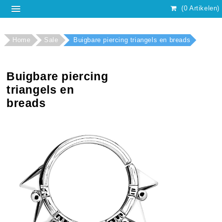
(0 Artikelen)
Home
Sale
Buigbare piercing triangels en breads
Buigbare piercing
triangels en
breads