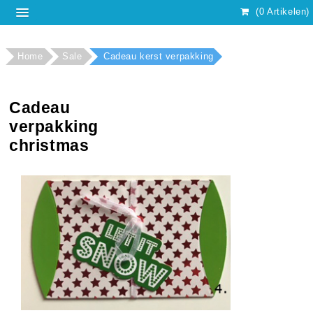
(0 Artikelen)
Home
Sale
Cadeau kerst verpakking
Cadeau
verpakking
christmas