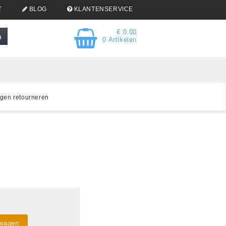
T
BLOG
KLANTENSERVICE
€ 0.00
0 Artikelen
gen retourneren
lwagen