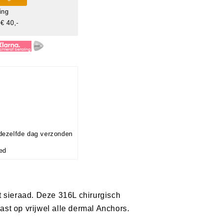
ing
€ 40,-
dezelfde dag verzonden
ted
t sieraad. Deze 316L chirurgisch
ast op vrijwel alle dermal Anchors.