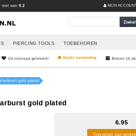
s met een
9.2
MIJN ACCOUN
ES
PIERCING TOOLS
TOEBEHOREN
Gratis verzending
Uit voorraad geleverd!
Binnen 14 da
starburst gold plated
arburst gold plated
6.95
Toevoegen aan winke