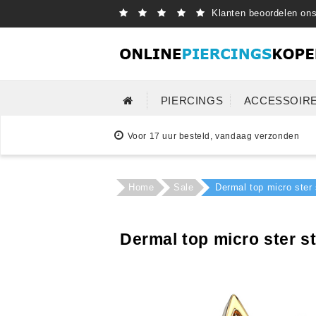
Klanten beoordelen on
PIERCINGS
ACCESSOIR
Voor 17 uur besteld, vandaag verzonden
Home
Sale
Dermal top micro ster 
Dermal top micro ster st