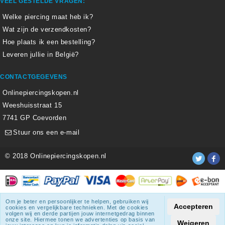
VEEL GESTELDE VRAGEN:
Welke piercing maat heb ik?
Wat zijn de verzendkosten?
Hoe plaats ik een bestelling?
Leveren jullie in België?
CONTACTGEGEVENS
Onlinepiercingskopen.nl
Weeshuisstraat 15
7741 GP Coevorden
Stuur ons een e-mail
© 2018 Onlinepiercingskopen.nl
Alle weergegeven prijzen zijn inclusief 21% BTW.
Om je beter en persoonlijker te helpen, gebruiken wij
Accepteren
cookies en vergelijkbare technieken. Met de cookies
Onlinepiercingskopen.nl
krijgt een beoordeling
van
8.3
/
10
uit
volgen wij en derde partijen jouw internetgedrag binnen
onze site. Hiermee tonen we advertenties op basis van
1807
beoordelingen.
Weigeren