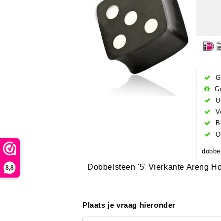
Gr
Gr
Ui
Ve
Bi
Op
dobbe
Dobbelsteen '5' Vierkante Areng H
8,8
Plaats je vraag hieronder