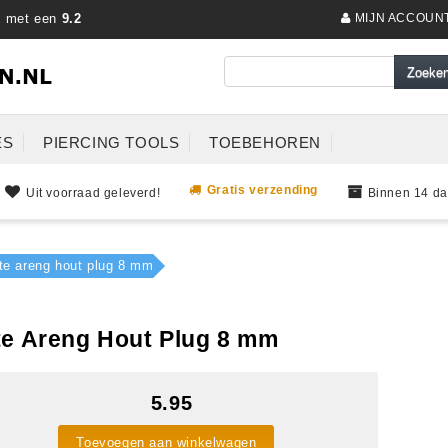
s met een
9.2
MIJN ACCOUN
ES
PIERCING TOOLS
TOEBEHOREN
Gratis verzending
Uit voorraad geleverd!
Binnen 14 da
te areng hout plug 8 mm
nte Areng Hout Plug 8 mm
5.95
Toevoegen aan winkelwagen