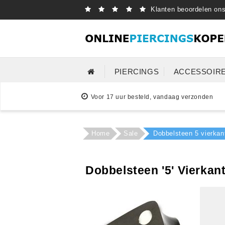
Klanten beoordelen on
PIERCINGS
ACCESSOIR
Voor 17 uur besteld, vandaag verzonden
Home
Sale
Dobbelsteen 5 vierkan
Dobbelsteen '5' Vierka