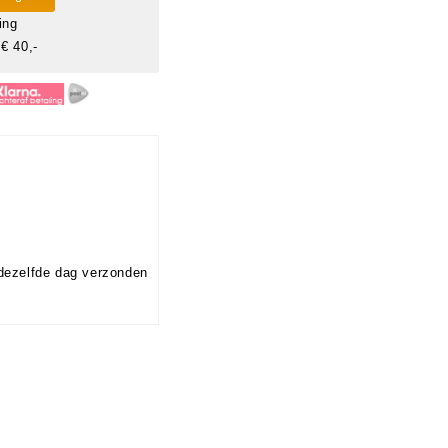
ing
€ 40,-
dezelfde dag verzonden