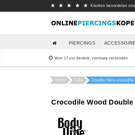
Klanten beoordelen on
PIERCINGS
ACCESSOIR
Voor 17 uur besteld, vandaag verzonden
Home
Sale
Double flare crocodil
Crocodile Wood Double F