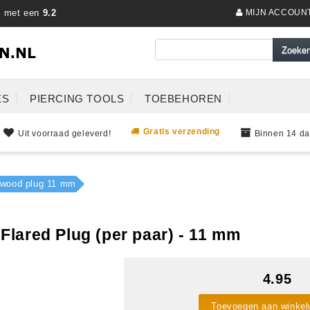
s met een
9.2
MIJN ACCOUN
ES
PIERCING TOOLS
TOEBEHOREN
Gratis verzending
Uit voorraad geleverd!
Binnen 14 da
e wood plug 11 mm
lared Plug (per paar) - 11 mm
4.95
Toevoegen aan winke