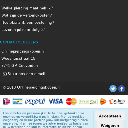
Welke piercing maat heb ik?
Wat zijn de verzendkosten?
Hoe plaats ik een bestelling?
Leveren jullie in België?
CONTACTGEGEVENS
Onlinepiercingskopen.nl
Weeshuisstraat 15
7741 GP Coevorden
Stuur ons een e-mail
© 2018 Onlinepiercingskopen.nl
Alle weergegeven prijzen zijn inclusief 21% BTW.
Om je beter en persoonlijker te helpen, gebruiken wij
Accepteren
cookies en vergelijkbare technieken. Met de cookies
Onlinepiercingskopen.nl
krijgt een beoordeling
van
8.3
/
10
uit
volgen wij en derde partijen jouw internetgedrag binnen
onze site. Hiermee tonen we advertenties op basis van
1807
beoordelingen.
Weigeren
jouw interesse en kun je informatie delen via social