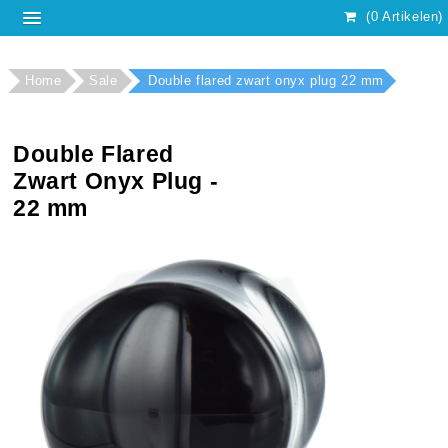
(0 Artikelen)
Home
Sale
Double flared zwart onyx plug 22 mm
Double Flared
Zwart Onyx Plug -
22 mm