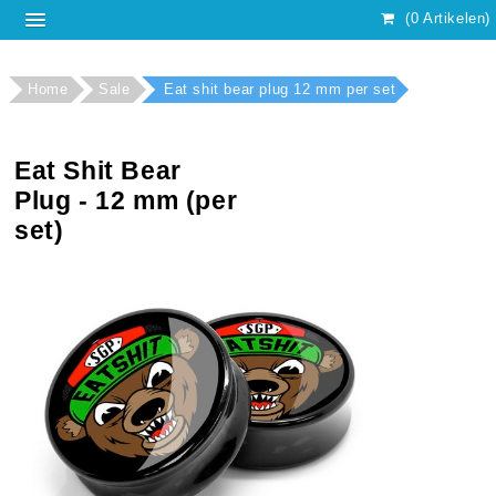
(0 Artikelen)
Home
Sale
Eat shit bear plug 12 mm per set
Eat Shit Bear
Plug - 12 mm (per
set)