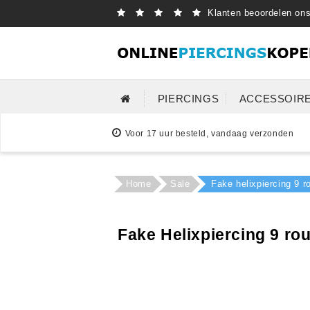
Klanten beoordelen on
PIERCINGS
ACCESSOIR
Voor 17 uur besteld, vandaag verzonden
Home
Sale
Fake helixpiercing 9 r
Fake Helixpiercing 9 ro