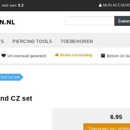
s met een
9.2
MIJN ACCOUN
ES
PIERCING TOOLS
TOEBEHOREN
Gratis verzending
Uit voorraad geleverd!
Binnen 14 da
ound cz set
und CZ set
6.95
Toevoegen aan winke