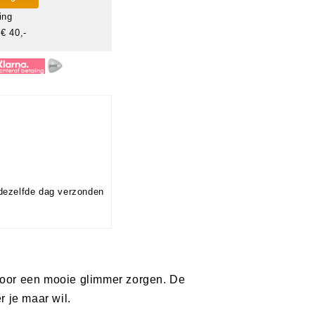
ing
€ 40,-
dezelfde dag verzonden
 voor een mooie glimmer zorgen. De
r je maar wil.