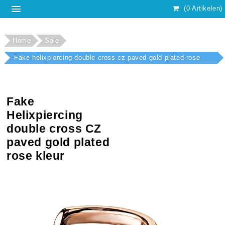
(0 Artikelen)
Home
Sale
Fake helixpiercing double cross cz paved gold plated rose
kleur
Fake
Helixpiercing
double cross CZ
paved gold plated
rose kleur