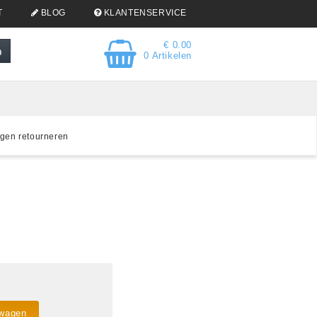
T
BLOG
KLANTENSERVICE
€ 0.00
0 Artikelen
gen retourneren
lwagen