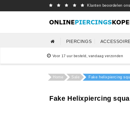
Klanten beoordelen on
PIERCINGS
ACCESSOIR
Voor 17 uur besteld, vandaag verzonden
Home
Sale
Fake helixpiercing squ
Fake Helixpiercing squa