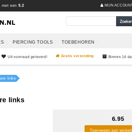
s met een
9.2
MIJN ACCOUN
ES
PIERCING TOOLS
TOEBEHOREN
Gratis verzending
Uit voorraad geleverd!
Binnen 14 da
are links
re links
6.95
Toevoegen aan winke