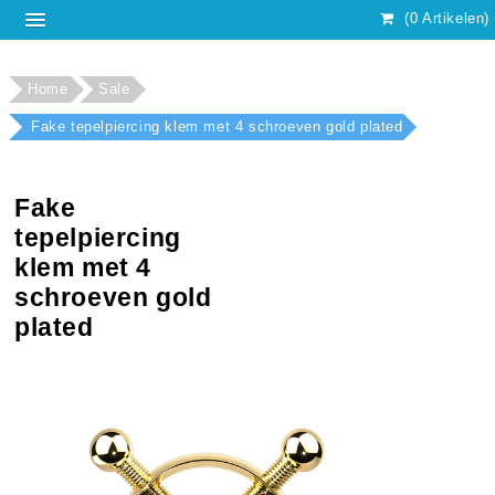
(0 Artikelen)
Home
Sale
Fake tepelpiercing klem met 4 schroeven gold plated
Fake
tepelpiercing
klem met 4
schroeven gold
plated