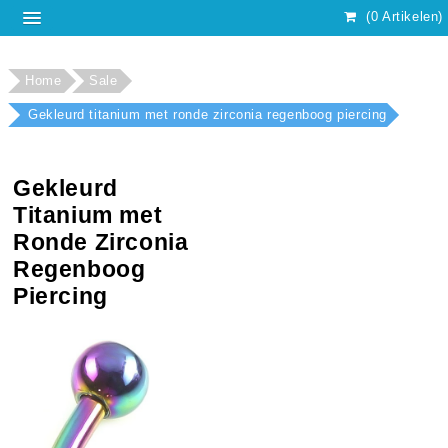
(0 Artikelen)
Home
Sale
Gekleurd titanium met ronde zirconia regenboog piercing
Gekleurd
Titanium met
Ronde Zirconia
Regenboog
Piercing