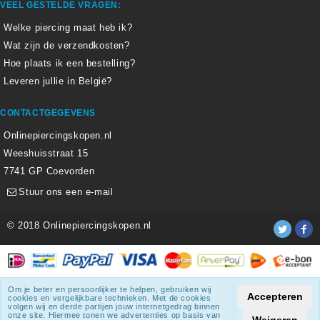
VEEL GESTELDE VRAGEN:
Welke piercing maat heb ik?
Wat zijn de verzendkosten?
Hoe plaats ik een bestelling?
Leveren jullie in België?
CONTACTGEGEVENS
Onlinepiercingskopen.nl
Weeshuisstraat 15
7741 GP Coevorden
Stuur ons een e-mail
© 2018 Onlinepiercingskopen.nl
Alle weergegeven prijzen zijn inclusief 21% BTW.
Om je beter en persoonlijker te helpen, gebruiken wij
Accepteren
cookies en vergelijkbare technieken. Met de cookies
Onlinepiercingskopen.nl
krijgt een beoordeling
van
8.3
/
10
uit
volgen wij en derde partijen jouw internetgedrag binnen
onze site. Hiermee tonen we advertenties op basis van
1807
beoordelingen.