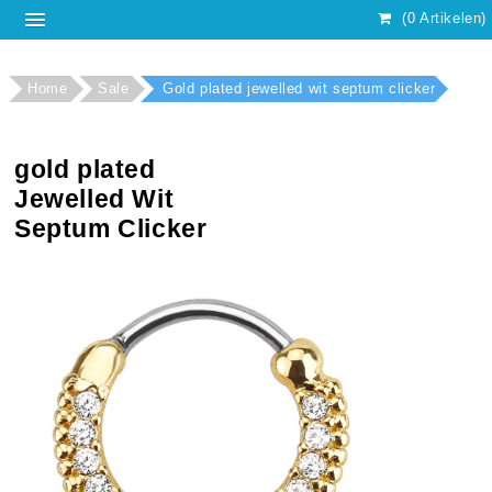
(0 Artikelen)
Home
Sale
Gold plated jewelled wit septum clicker
gold plated
Jewelled Wit
Septum Clicker