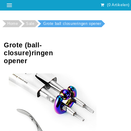
(0 Artikelen)
Home
Sale
Grote ball closureringen opener
Grote (ball-
closure)ringen
opener