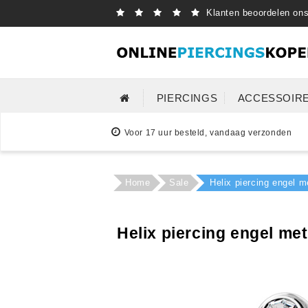
Klanten beoordelen on
PIERCINGS
ACCESSOIR
Voor 17 uur besteld, vandaag verzonden
Home
Sale
Helix piercing engel m
Helix piercing engel me