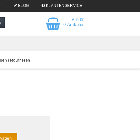
T
BLOG
KLANTENSERVICE
€ 0.00
0 Artikelen
gen retourneren
lwagen