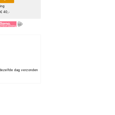
ing
€ 40,-
dezelfde dag verzonden