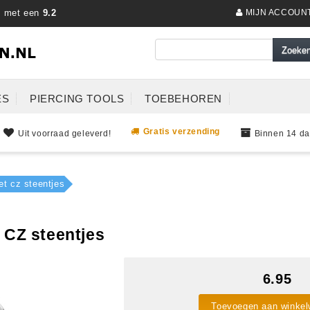
s met een
9.2
MIJN ACCOUN
ES
PIERCING TOOLS
TOEBEHOREN
Gratis verzending
Uit voorraad geleverd!
Binnen 14 da
et cz steentjes
t CZ steentjes
6.95
Toevoegen aan winke