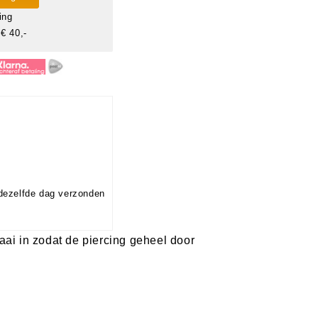
ing
€ 40,-
dezelfde dag verzonden
raai in zodat de piercing geheel door