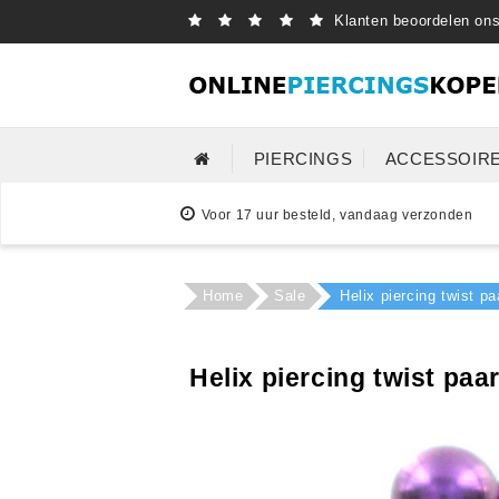
Klanten beoordelen on
PIERCINGS
ACCESSOIR
Voor 17 uur besteld, vandaag verzonden
Home
Sale
Helix piercing twist pa
Helix piercing twist paa