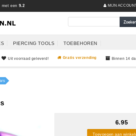
s met een
9.2
MIJN ACCOUN
ES
PIERCING TOOLS
TOEBEHOREN
Gratis verzending
Uit voorraad geleverd!
Binnen 14 da
ars
rs
6.95
Toevoegen aan winke