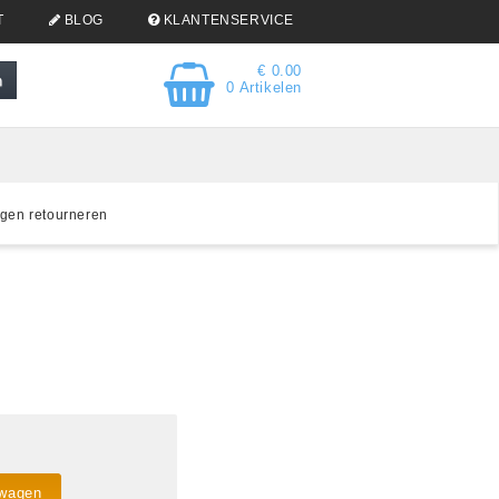
T
BLOG
KLANTENSERVICE
€ 0.00
0 Artikelen
gen retourneren
lwagen