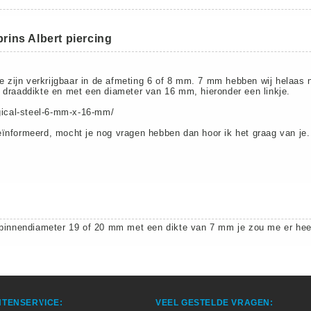
prins Albert piercing
ie zijn verkrijgbaar in de afmeting 6 of 8 mm. 7 mm hebben wij helaas n
 draaddikte en met een diameter van 16 mm, hieronder een linkje.
rgical-steel-6-mm-x-16-mm/
ïnformeerd, mocht je nog vragen hebben dan hoor ik het graag van je. 
 binnendiameter 19 of 20 mm met een dikte van 7 mm je zou me er heel
TENSERVICE:
VEEL GESTELDE VRAGEN: