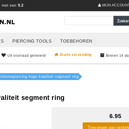
s met een
9.2
MIJN ACCOUN
ES
PIERCING TOOLS
TOEBEHOREN
Gratis verzending
Uit voorraad geleverd!
Binnen 14 da
Intiemepiercing hoge kwaliteit segment ring
aliteit segment ring
6.95
Toevoegen aan winke