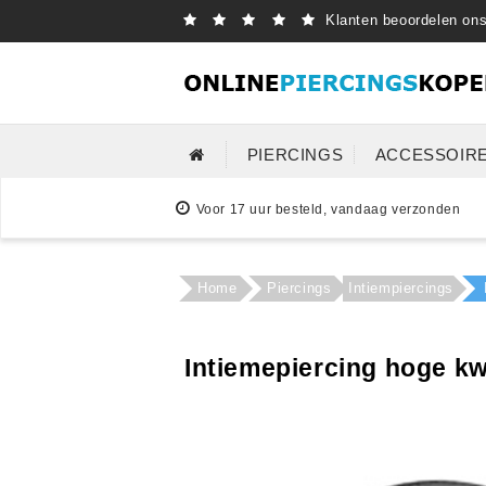
Klanten beoordelen on
PIERCINGS
ACCESSOIR
Voor 17 uur besteld, vandaag verzonden
Home
Piercings
Intiempiercings
Intiemepiercing hoge kw