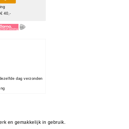
ing
€ 40,-
dezelfde dag verzonden
ing
terk en gemakkelijk in gebruik.