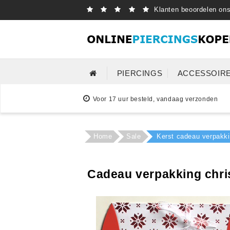
Klanten beoordelen on
PIERCINGS
ACCESSOIR
Voor 17 uur besteld, vandaag verzonden
Home
Sale
Kerst cadeau verpakk
Cadeau verpakking chr