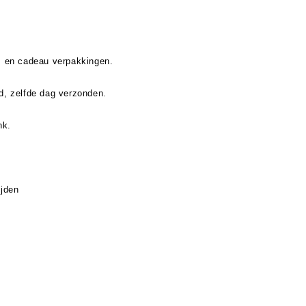
s en cadeau verpakkingen.
d, zelfde dag verzonden.
nk.
ijden