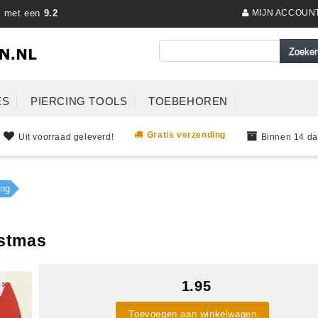
s met een
9.2
MIJN ACCOUN
ES
PIERCING TOOLS
TOEBEHOREN
Gratis verzending
Uit voorraad geleverd!
Binnen 14 da
ing
istmas
1.95
Toevoegen aan winkelwagen