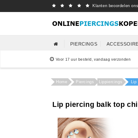
Klanten beoordelen on
PIERCINGS
ACCESSOIR
Voor 17 uur besteld, vandaag verzonden
Home
Piercings
Lippiercings
Lip
Lip piercing balk top ch