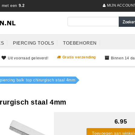
s met een
9.2
MIJN ACCOUN
ES
PIERCING TOOLS
TOEBEHOREN
Gratis verzending
Uit voorraad geleverd!
Binnen 14 da
 piercing balk top chirurgisch staal 4mm
irurgisch staal 4mm
6.95
Toevoegen aan winke