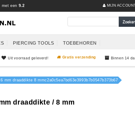
s met een
9.2
MIJN ACCOUN
ES
PIERCING TOOLS
TOEBEHOREN
Gratis verzending
Uit voorraad geleverd!
Binnen 14 da
s 1.6 mm draaddikte 8 mmc2a0c5ea7bd63e3993b7b0547b373b67
6 mm draaddikte / 8 mm