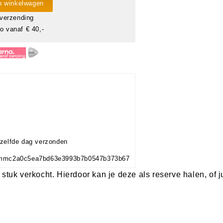
n winkelwagen
verzending
o vanaf € 40,-
zelfde dag verzonden
e-8-mmc2a0c5ea7bd63e3993b7b0547b373b67
stuk verkocht. Hierdoor kan je deze als reserve halen, of j