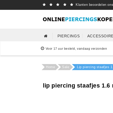
Klanten beoordelen on
PIERCINGS
ACCESSOIR
Voor 17 uur besteld, vandaag verzonden
Home
Sale
Lip piercing staafje
lip piercing staafjes 1.