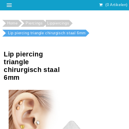
(0 Artikelen)
Home
Piercings
Lippiercings
Lip piercing triangle chirurgisch staal 6mm
Lip piercing
triangle
chirurgisch staal
6mm