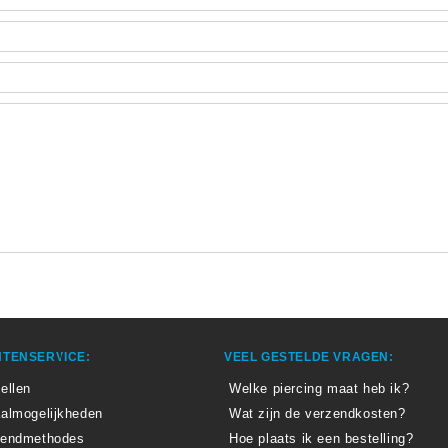
TENSERVICE:
VEEL GESTELDE VRAGEN:
ellen
Welke piercing maat heb ik?
almogelijkheden
Wat zijn de verzendkosten?
zendmethodes
Hoe plaats ik een bestelling?