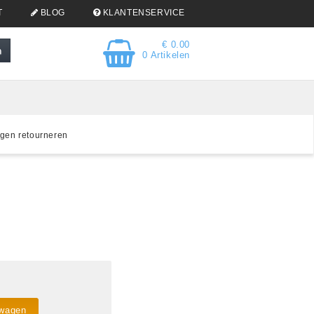
T
BLOG
KLANTENSERVICE
€ 0.00
0 Artikelen
gen retourneren
lwagen