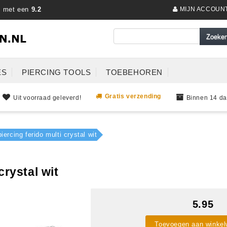
s met een
9.2
MIJN ACCOUN
ES
PIERCING TOOLS
TOEBEHOREN
Gratis verzending
Uit voorraad geleverd!
Binnen 14 da
piercing ferido multi crystal wit
crystal wit
5.95
Toevoegen aan winke