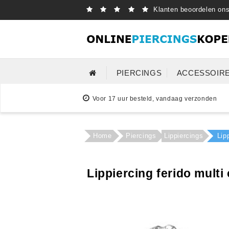
Klanten beoordelen on
PIERCINGS
ACCESSOIR
Voor 17 uur besteld, vandaag verzonden
Home
Piercings
Lippiercings
Lip
Lippiercing ferido multi 