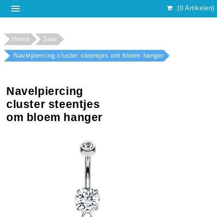
(0 Artikelen)
Home
Sale
Navelpiercing cluster steentjes om bloem hanger
Navelpiercing
cluster steentjes
om bloem hanger