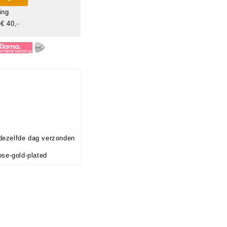
ing
€ 40,-
dezelfde dag verzonden
ose-gold-plated