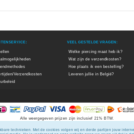
TENSERVICE:
VEEL GESTELDE VRAGEN:
ellen
Welke piercing maat heb ik?
almogelijkheden
Wat zijn de verzendkosten?
zendmethodes
Hoe plaats ik een bestelling?
rtijden/Verzendkosten
Leveren jullie in België?
urbeleid
Alle weergegeven prijzen zijn inclusief 21% BTW.
epiercingskopen.nl
krijgt een beoordeling
van
8.3
/
10
uit
1807
beoordel
ijkbare technieken. Met de cookies volgen wij en derde partijen jouw inter