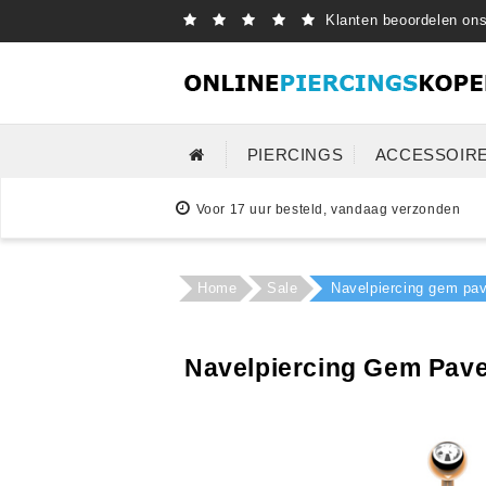
Klanten beoordelen on
PIERCINGS
ACCESSOIR
Voor 17 uur besteld, vandaag verzonden
Home
Sale
Navelpiercing gem pav
Navelpiercing Gem Pave