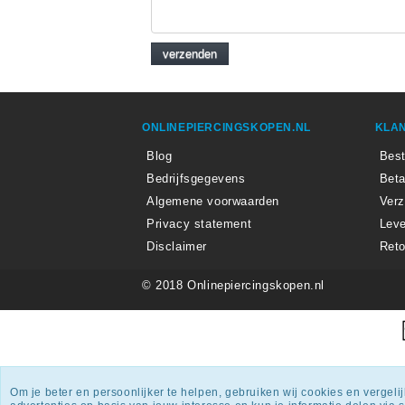
ONLINEPIERCINGSKOPEN.NL
KLAN
Blog
Best
Bedrijfsgegevens
Beta
Algemene voorwaarden
Ver
Privacy statement
Leve
Disclaimer
Reto
© 2018 Onlinepiercingskopen.nl
Onlin
Om je beter en persoonlijker te helpen, gebruiken wij cookies en vergel