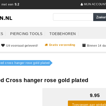
s met een
9.2
MIJN ACCOUN
ES
PIERCING TOOLS
TOEBEHOREN
Gratis verzending
Uit voorraad geleverd!
Binnen 14 da
ed cross hanger rose gold plated
d Cross hanger rose gold plated
9.95
Toevoegen aan winke