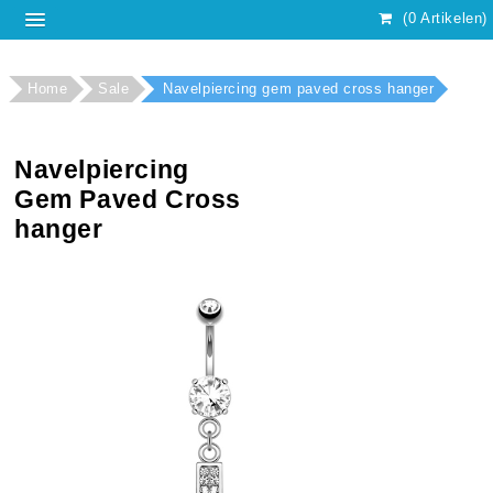
(0 Artikelen)
Home
Sale
Navelpiercing gem paved cross hanger
Navelpiercing
Gem Paved Cross
hanger