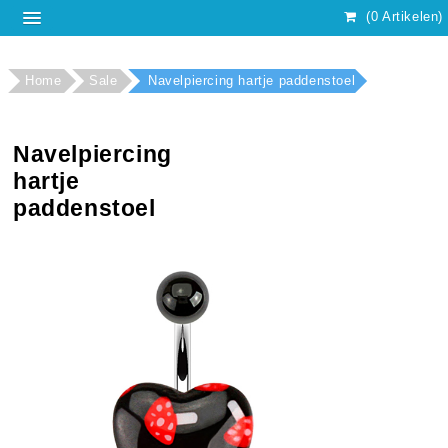
(0 Artikelen)
Home
Sale
Navelpiercing hartje paddenstoel
Navelpiercing
hartje
paddenstoel