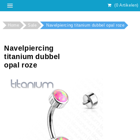
(0 Artikelen)
Home
Sale
Navelpiercing titanium dubbel opal roze
Navelpiercing
titanium dubbel
opal roze