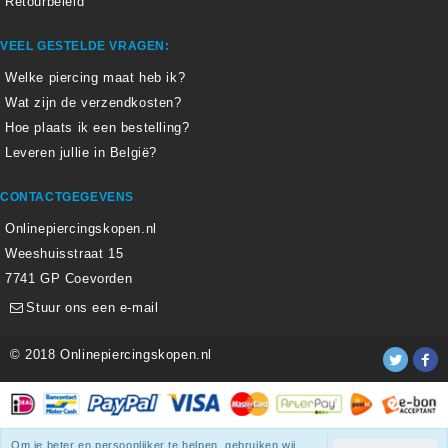
Retourbeleid
VEEL GESTELDE VRAGEN:
Welke piercing maat heb ik?
Wat zijn de verzendkosten?
Hoe plaats ik een bestelling?
Leveren jullie in België?
CONTACTGEGEVENS
Onlinepiercingskopen.nl
Weeshuisstraat 15
7741 GP Coevorden
Stuur ons een e-mail
© 2018 Onlinepiercingskopen.nl
Alle weergegeven prijzen zijn inclusief 21% BTW.
Om je beter en persoonlijker te helpen, gebruiken wij