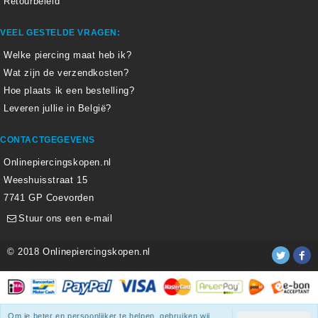
Retourbeleid
VEEL GESTELDE VRAGEN:
Welke piercing maat heb ik?
Wat zijn de verzendkosten?
Hoe plaats ik een bestelling?
Leveren jullie in België?
CONTACTGEGEVENS
Onlinepiercingskopen.nl
Weeshuisstraat 15
7741 GP Coevorden
Stuur ons een e-mail
© 2018 Onlinepiercingskopen.nl
Alle weergegeven prijzen zijn inclusief 21% BTW.
Om je beter en persoonlijker te helpen, gebruiken wij