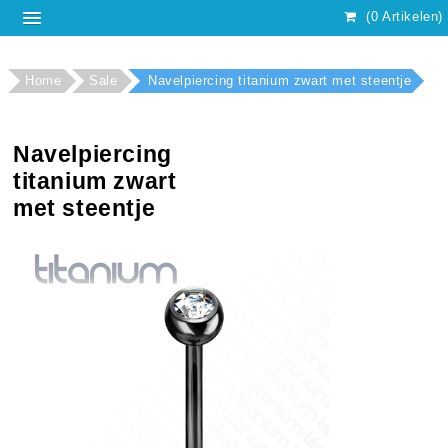
(0 Artikelen)
Home
Sale
Navelpiercing titanium zwart met steentje
Navelpiercing
titanium zwart
met steentje