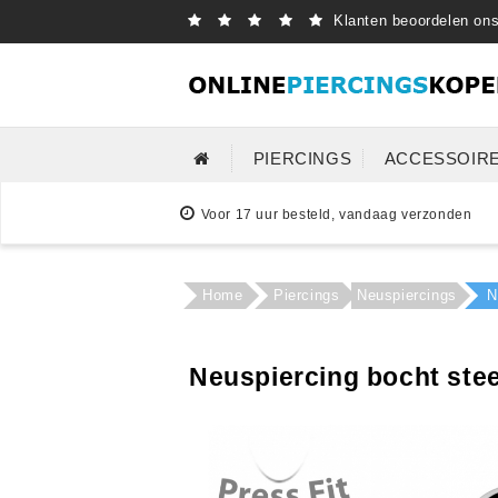
Klanten beoordelen on
PIERCINGS
ACCESSOIR
Voor 17 uur besteld, vandaag verzonden
Home
Piercings
Neuspiercings
N
Neuspiercing bocht ste