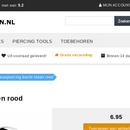
s met een
9.2
MIJN ACCOUN
ES
PIERCING TOOLS
TOEBEHOREN
Gratis verzending
Uit voorraad geleverd!
Binnen 14 da
euspiercing bocht steen rood
en rood
6.95
Toevoegen aan winke