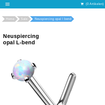
(0 Artikelen)
Home
Sale
Neuspiercing opal l bend
Neuspiercing
opal L-bend