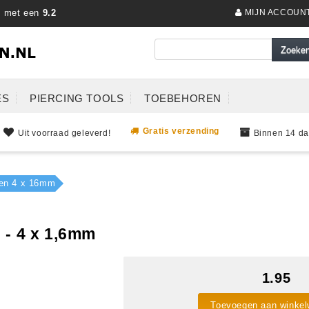
s met een
9.2
MIJN ACCOUN
ES
PIERCING TOOLS
TOEBEHOREN
Gratis verzending
Uit voorraad geleverd!
Binnen 14 da
een 4 x 16mm
 - 4 x 1,6mm
1.95
Toevoegen aan winke