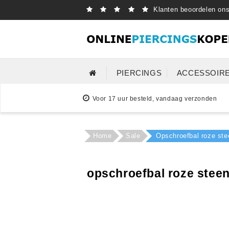
Klanten beoordelen on
PIERCINGS
ACCESSOIR
Voor 17 uur besteld, vandaag verzonden
Home
Sale
Opschroefbal roze st
opschroefbal roze steen