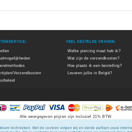
TENSERVICE:
VEEL GESTELDE VRAGEN:
ellen
Welke piercing maat heb ik?
almogelijkheden
Wat zijn de verzendkosten?
zendmethodes
Hoe plaats ik een bestelling?
rtijden/Verzendkosten
Leveren jullie in België?
urbeleid
Alle weergegeven prijzen zijn inclusief 21% BTW.
epiercingskopen.nl
krijgt een beoordeling
van
8.3
/
10
uit
1807
beoordel
ijkbare technieken. Met de cookies volgen wij en derde partijen jouw inter