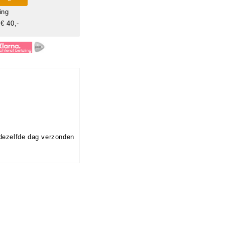
ing
€ 40,-
dezelfde dag verzonden