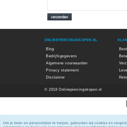
ONLINEPIERCINGSKOPEN.NL
KLAN
Blog
Best
Bedrijfsgegevens
Beta
Algemene voorwaarden
Ver
Privacy statement
Leve
Disclaimer
Reto
© 2018 Onlinepiercingskopen.nl
Onlin
Om je beter en persoonlijker te helpen, gebruiken wij cookies en vergel