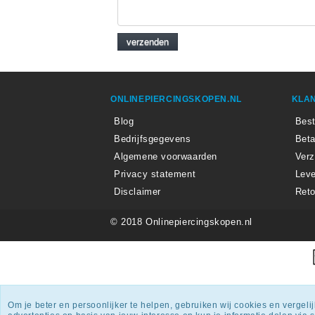
ONLINEPIERCINGSKOPEN.NL
KLAN
Blog
Best
Bedrijfsgegevens
Beta
Algemene voorwaarden
Ver
Privacy statement
Leve
Disclaimer
Reto
© 2018 Onlinepiercingskopen.nl
Onlin
Om je beter en persoonlijker te helpen, gebruiken wij cookies en vergel