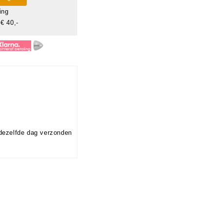
ing
€ 40,-
dezelfde dag verzonden