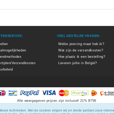
TENSERVICE:
VEEL GESTELDE VRAGEN:
ellen
Welke piercing maat heb ik?
almogelijkheden
Wat zijn de verzendkosten?
zendmethodes
Hoe plaats ik een bestelling?
rtijden/Verzendkosten
Leveren jullie in België?
urbeleid
Alle weergegeven prijzen zijn inclusief 21% BTW.
epiercingskopen.nl
krijgt een beoordeling
van
8.3
/
10
uit
1807
beoordel
ijkbare technieken. Met de cookies volgen wij en derde partijen jouw inter