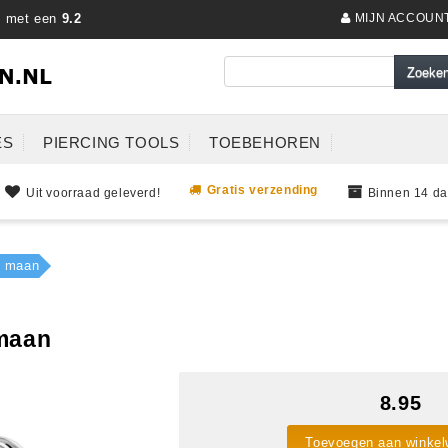
s met een
9.2
MIJN ACCOUN
ES
PIERCING TOOLS
TOEBEHOREN
Gratis verzending
Uit voorraad geleverd!
Binnen 14 da
t maan
 maan
8.95
Toevoegen aan winke