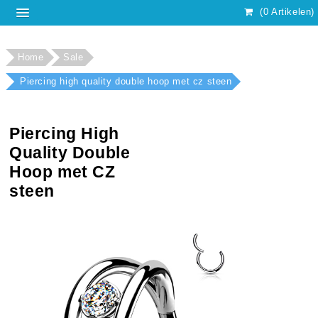
(0 Artikelen)
Home
Sale
Piercing high quality double hoop met cz steen
Piercing High
Quality Double
Hoop met CZ
steen