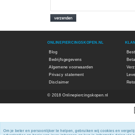
ONLINEPIERCINGSKOPEN.NL
KLAN
Blog
Best
Bedrijfsgegevens
Beta
Algemene voorwaarden
Ver
Privacy statement
Leve
Disclaimer
Reto
© 2018 Onlinepiercingskopen.nl
Onlin
Om je beter en persoonlijker te helpen, gebruiken wij cookies en vergel