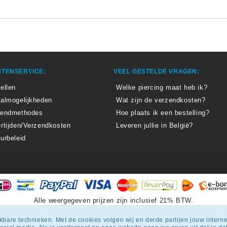
TENSERVICE:
VEEL GESTELDE VRAGEN:
ellen
Welke piercing maat heb ik?
almogelijkheden
Wat zijn de verzendkosten?
zendmethodes
Hoe plaats ik een bestelling?
rtijden/Verzendkosten
Leveren jullie in België?
urbeleid
Alle weergegeven prijzen zijn inclusief 21% BTW.
epiercingskopen.nl
krijgt een beoordeling
van
8.3
/
10
uit
1807
beoordel
ijkbare technieken. Met de cookies volgen wij en derde partijen jouw inter