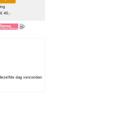
ing
€ 40,-
dezelfde dag verzonden