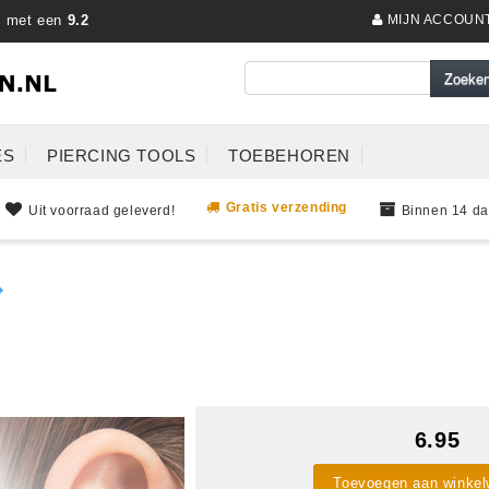
s met een
9.2
MIJN ACCOUN
ES
PIERCING TOOLS
TOEBEHOREN
Gratis verzending
Uit voorraad geleverd!
Binnen 14 da
6.95
Toevoegen aan winke