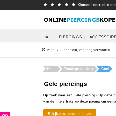
Klanten beoordelen on
PIERCINGS
ACCESSOIR
Voor 17 uur besteld, vandaag verzonden
Home
Piercings op kleur
Geel
Gele piercings
Op zoek naar een Gele piercing? Op deze pag
van de filters links op deze pagina om gema
Bekijk ons assortiment >>