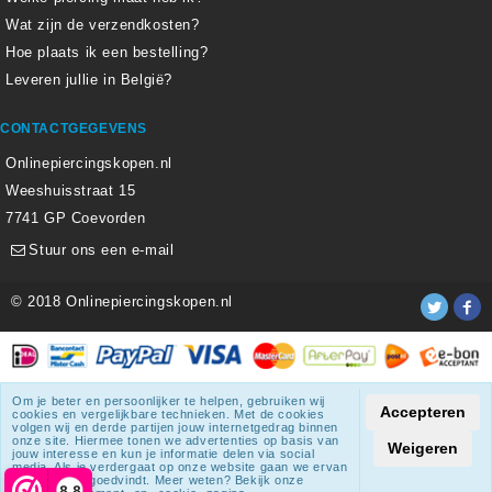
Wat zijn de verzendkosten?
Hoe plaats ik een bestelling?
Leveren jullie in België?
CONTACTGEGEVENS
Onlinepiercingskopen.nl
Weeshuisstraat 15
7741 GP Coevorden
Stuur ons een e-mail
© 2018 Onlinepiercingskopen.nl
Alle weergegeven prijzen zijn inclusief 21% BTW.
Om je beter en persoonlijker te helpen, gebruiken wij
Accepteren
cookies en vergelijkbare technieken. Met de cookies
Onlinepiercingskopen.nl
krijgt een beoordeling
van
8.3
/
10
uit
volgen wij en derde partijen jouw internetgedrag binnen
onze site. Hiermee tonen we advertenties op basis van
1807
beoordelingen.
Weigeren
jouw interesse en kun je informatie delen via social
media. Als je verdergaat op onze website gaan we ervan
© 2018 Onlinepiercingskopen.nl
uit dat je dat goedvindt. Meer weten? Bekijk onze
8,8