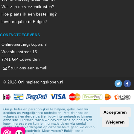
Wat zijn de verzendkosten?
Hoe plaats ik een bestelling?
Leveren jullie in België?
CONTACTGEGEVENS
Onlinepiercingskopen.nl
Weeshuisstraat 15
7741 GP Coevorden
Stuur ons een e-mail
© 2018 Onlinepiercingskopen.nl
Alle weergegeven prijzen zijn inclusief 21% BTW.
Om je beter en persoonlijker te helpen, gebruiken wij
Accepteren
cookies en vergelijkbare technieken. Met de cookies
Onlinepiercingskopen.nl
krijgt een beoordeling
van
8.3
/
10
uit
volgen wij en derde partijen jouw internetgedrag binnen
onze site. Hiermee tonen we advertenties op basis van
1807
beoordelingen.
Weigeren
jouw interesse en kun je informatie delen via social
media. Als je verdergaat op onze website gaan we ervan
© 2018 Onlinepiercingskopen.nl
uit dat je dat goedvindt. Meer weten? Bekijk onze
8,8