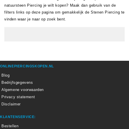
natuursteen Piercing je wilt kopen? Maak dan gebruik van de
filters links op deze pagina om gemakkelijk de Stenen Piercing te
vinden waar je naar op zoek bent.
ONLINEPIERCINGSKOPEN.NL
Blog
Bedrijfsgegevens
Algemene voorwaarden
Privacy statement
Disclaimer
KLANTENSERVICE:
Bestellen