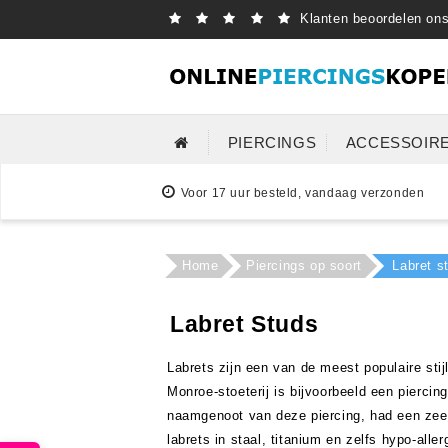
Klanten beoordelen on
PIERCINGS
ACCESSOIR
Voor 17 uur besteld, vandaag verzonden
Home
Piercings op soort
Labret s
Labret Studs
Labrets zijn een van de meest populaire sti
Monroe-stoeterij is bijvoorbeeld een pierci
naamgenoot van deze piercing, had een zeer 
labrets in staal, titanium en zelfs hypo-all