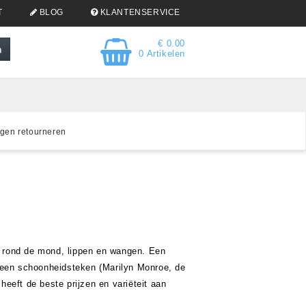
T
BLOG
KLANTENSERVICE
€ 0.00
0 Artikelen
gen retourneren
gs rond de mond, lippen en wangen. Een
ls een schoonheidsteken (Marilyn Monroe, de
eeft de beste prijzen en variëteit aan