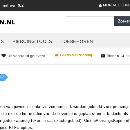
s met een
9.2
MIJN ACCOUN
ES
PIERCING TOOLS
TOEBEHOREN
Gratis verzending
Uit voorraad geleverd!
Binnen 14 da
tud
jlen van juwelen, omdat ze voornamelijk worden gebruikt voor piercin
ng die niet op het midden van de bovenlip is geplaatst en is bedoeld a
gedenkwaardig teken in dat exacte gebied). OnlinePiercingsKopen.nl h
ergene PTFE-opties.